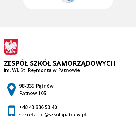
ZESPÓŁ SZKÓŁ SAMORZĄDOWYCH
im. Wł. St. Reymonta w Pątnowie
Adres pocztowy:
98-335 Pątnów
Pątnów 105
+48 43 886 53 40
sekretariat@szkolapatnow.pl