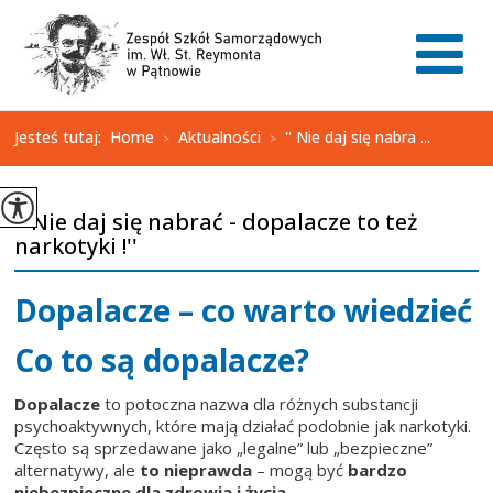
Jesteś tutaj:
Home
Aktualności
'' Nie daj się nabra ...
>
>
'' Nie daj się nabrać - dopalacze to też
narkotyki !''
Dopalacze – co warto wiedzieć
Co to są dopalacze?
Dopalacze
to potoczna nazwa dla różnych substancji
psychoaktywnych, które mają działać podobnie jak narkotyki.
Często są sprzedawane jako „legalne” lub „bezpieczne”
alternatywy, ale
to nieprawda
– mogą być
bardzo
niebezpieczne dla zdrowia i życia
.