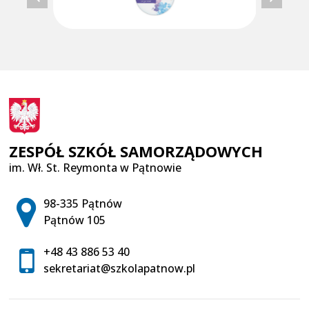
ZESPÓŁ SZKÓŁ SAMORZĄDOWYCH
im. Wł. St. Reymonta w Pątnowie
Adres pocztowy:
98-335 Pątnów
Pątnów 105
+48 43 886 53 40
sekretariat@szkolapatnow.pl