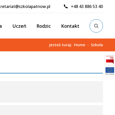
kretariat@szkolapatnow.pl
+48 43 886 53 40
a
Uczeń
Rodzic
Kontakt
Jesteś tutaj:
Home
Szkoła
>