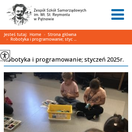
Jesteś tutaj:
Home
Strona główna
>
Robotyka i programowanie; styc ...
>
Robotyka i programowanie; styczeń 2025r.