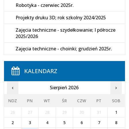
Robotyka - czerwiec 2025r.
Projekty druku 3D; rok szkolny 2024/2025
Zajęcia techniczne - szydełkowanie; I półrocze
2025/2026
Zajęcia techniczne - choinki; grudzień 2025r.
KALENDARZ
Sierpień 2026
‹
›
NDZ
PN
WT
ŚR
CZW
PT
SOB
26
27
28
29
30
31
1
2
3
4
5
6
7
8