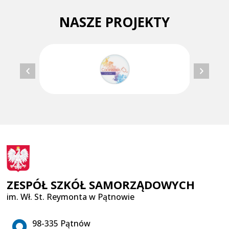
NASZE PROJEKTY
ZESPÓŁ SZKÓŁ SAMORZĄDOWYCH
im. Wł. St. Reymonta w Pątnowie
Adres pocztowy:
98-335 Pątnów