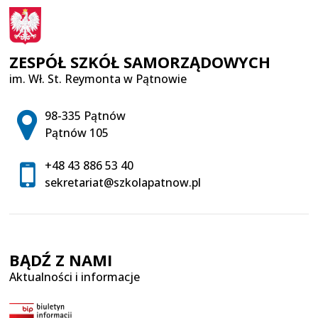
ZESPÓŁ SZKÓŁ SAMORZĄDOWYCH
im. Wł. St. Reymonta w Pątnowie
Adres pocztowy:
98-335 Pątnów
Pątnów 105
+48 43 886 53 40
sekretariat@szkolapatnow.pl
BĄDŹ Z NAMI
Aktualności i informacje