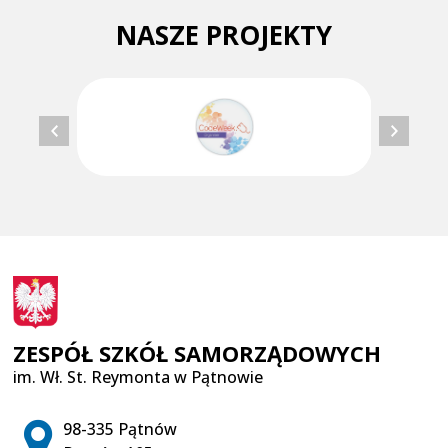
NASZE PROJEKTY
ZESPÓŁ SZKÓŁ SAMORZĄDOWYCH
im. Wł. St. Reymonta w Pątnowie
Adres pocztowy:
98-335 Pątnów