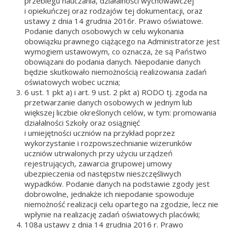
przebiegu nauczania, działalności wychowawczej
i opiekuńczej oraz rodzajów tej dokumentacji, oraz
ustawy z dnia 14 grudnia 2016r. Prawo oświatowe.
Podanie danych osobowych w celu wykonania
obowiązku prawnego ciążącego na Administratorze jest
wymogiem ustawowym, co oznacza, że są Państwo
obowiązani do podania danych. Niepodanie danych
będzie skutkowało niemożnością realizowania zadań
oświatowych wobec ucznia;
6 ust. 1 pkt a) i art. 9 ust. 2 pkt a) RODO tj. zgoda na
przetwarzanie danych osobowych w jednym lub
większej liczbie określonych celów, w tym: promowania
działalności Szkoły oraz osiągnięć
i umiejętności uczniów na przykład poprzez
wykorzystanie i rozpowszechnianie wizerunków
uczniów utrwalonych przy użyciu urządzeń
rejestrujących, zawarcia grupowej umowy
ubezpieczenia od następstw nieszczęśliwych
wypadków. Podanie danych na podstawie zgody jest
dobrowolne, jednakże ich niepodanie spowoduje
niemożność realizacji celu opartego na zgodzie, lecz nie
wpłynie na realizację zadań oświatowych placówki;
108a ustawy z dnia 14 grudnia 2016 r. Prawo