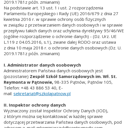
2019.1781z późn. zmianami)
Na podstawie art. 13 ust. 1 i ust. 2 rozporządzenia
Parlamentu Europejskiego i Rady (UE) 2016/679 z dnia 27
kwietnia 2016 r. w sprawie ochrony osób fizycznych
w związku z przetwarzaniem danych osobowych i w sprawie
przepływu takich danych oraz uchylenia dyrektywy 95/46/WE
(ogólne rozporządzenie o ochronie danych) - (Dz. Urz. UE
L.119 z 04.05.2016, s.1), zwane dalej RODO oraz ustawa
z dnia 10 maja 2018 r. o ochronie danych osobowych (Dz. U.
2019.1781z późn. zmianami)
I. Administrator danych osobowych
Administratorem Państwa danych osobowych jest
(pozostanie)
Zespół Szkół Samorządowych im. Wł. St.
Reymonta w Pątnowie,
98-335 Pątnów, Pątnów 105,
Telefon: +48 43 886 53 40, E-
mail:
sekretariat@szkolapatnow.pl
II. Inspektor ochrony danych
Wyznaczony został Inspektor Ochrony Danych (IOD),
z którym można się kontaktować w każdej sprawie
dotyczącej przetwarzania Państwa danych osobowych, pod
adresem e-mail: mkominiarczyk@centrumodic.com