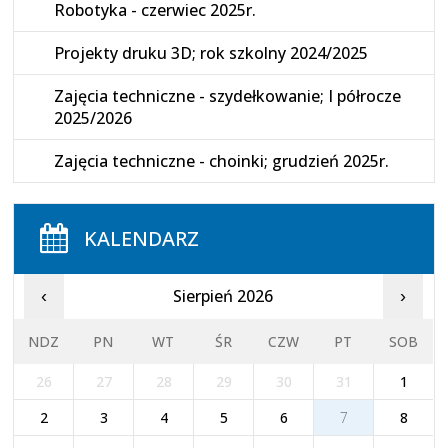
Robotyka - czerwiec 2025r.
Projekty druku 3D; rok szkolny 2024/2025
Zajęcia techniczne - szydełkowanie; I półrocze
2025/2026
Zajęcia techniczne - choinki; grudzień 2025r.
KALENDARZ
Sierpień 2026
‹
›
NDZ
PN
WT
ŚR
CZW
PT
SOB
26
27
28
29
30
31
1
2
3
4
5
6
7
8