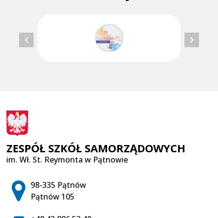
ZESPÓŁ SZKÓŁ SAMORZĄDOWYCH
im. Wł. St. Reymonta w Pątnowie
Adres pocztowy:
98-335 Pątnów
Pątnów 105