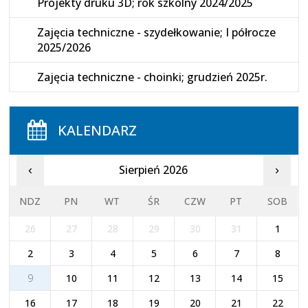
Projekty druku 3D; rok szkolny 2024/2025
Zajęcia techniczne - szydełkowanie; I półrocze
2025/2026
Zajęcia techniczne - choinki; grudzień 2025r.
KALENDARZ
Sierpień 2026
‹
›
NDZ
PN
WT
ŚR
CZW
PT
SOB
26
27
28
29
30
31
1
2
3
4
5
6
7
8
9
10
11
12
13
14
15
16
17
18
19
20
21
22